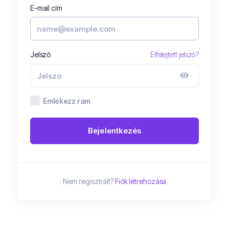
E-mail cím
Jelszó
Elfelejtett jelszó?
Emlékezz rám
Bejelentkezés
Nem regisztrált?
Fiók létrehozása