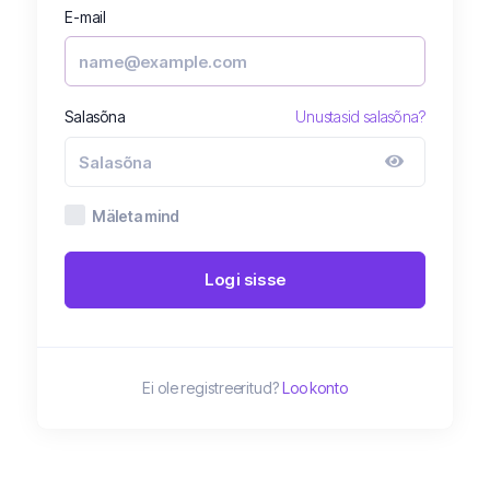
E-mail
Salasõna
Unustasid salasõna?
Mäleta mind
Logi sisse
Ei ole registreeritud?
Loo konto