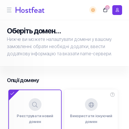
0
Оберіть домен...
Нижче ви можете налаштувати домени у вашому
замовленні: обрати необхідні додатки, ввести
додаткову інформацію та вказати name-сервери.
Опції домену
Реєструвати новий
Використати існуючий
домен
домен