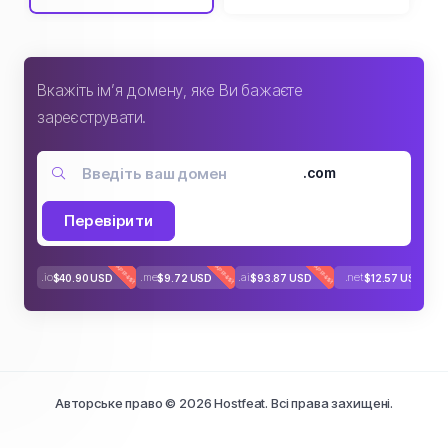
Вкажіть ім’я домену, яке Ви бажаєте
зареєструвати.
.com
Перевірити
ГАРЯЧИЙ
ГАРЯЧИЙ
ГАРЯЧИЙ
.io
.me
.ai
.net
$40.90 USD
$9.72 USD
$93.87 USD
$12.57 USD
Авторське право © 2026 Hostfeat. Всі права захищені.